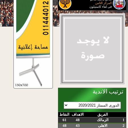
المركز الثامن
فى لقاء كاستيلون
ترتيب الاندية
الفريق
الاهداف
النقاط
1
الزمالك
48
61
2
الاهلى
43
48