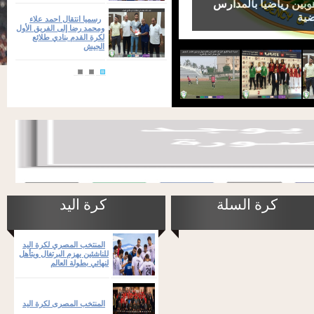
بين رياضياً بالمدارس
ضية
رسميا انتقال احمد علاء
ومحمد رضا إلى الفريق الأول
لكرة القدم بنادي طلائع
الجيش
كرة السلة
كرة اليد
المنتخب المصري لكرة اليد
للناشئين يهزم البرتغال ويتأهل
لنهائي بطولة العالم
المنتخب المصرى لكرة اليد