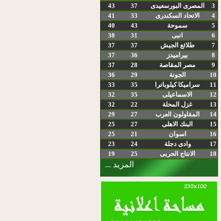
3
المصرى البورسعيدى
37
43
4
الاتحاد السكندرى
33
41
5
سموحة
43
40
6
انبى
31
38
7
طلائع الجيش
37
37
8
بيراميدز
36
37
9
مصر المقاصة
28
37
10
الجونة
29
36
11
سراميكا كيلوباترا
35
33
12
الاسماعيلى
35
32
13
غزل المحلة
22
32
14
المقاولون العرب
27
29
15
البنك الاهلى
27
25
16
اسوان
21
25
17
وادى دجلة
24
23
18
الانتاج الحربى
25
19
المزيد ...