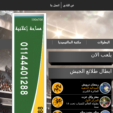
عن النادي
اتصل بنا
البطولات
مكتبة المالتيميديا
خب المصري لكرة اليد للناشئين يهزم البرتغال ويتأهل لنهائي بطولة العالم
يلعب الان
ابطال طلائع الجيش
رمضان درويش
الميدالية الذهبية
الجائزة الكبرى
معتز وائل عزت
المركز الاول
بطولة العالم للشباب تحت ١٨
سنة
سالم محمد سالم