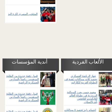
المنتخب المصرى لكرة اليد
الألعاب الفردية
أندية المؤسسات
جهاز الرياضة العسكري
قبول دفعة جديدة من الطلبة
يحصد ثلاث ميداليات ذهبية فى
الموهوبين رياضياً بالمدارس
البطولة العربية للكاراتيه
العسكرية الرياضية
محمد حسن يحرز الميدالية
قبول دفعة جديدة من الطلبة
البرونزية فى بطولة العالم
الموهوبين رياضياً بالمدارس
للتايكوندو للناشئين
العسكرية الرياضية
بأوزباكستان.
ابتسام زايد تحصد ٥ ميداليات
قبول دفعة جديدة من الطلبة