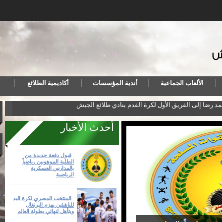
الألعاب الجماعية
أندية المؤسسات
أكاديمية الطلائع
مد رضا إلى الفريق الأول لكرة القدم بنادي طلائع الجيش
المنت
أحدث الأخبار
قبول دفعة جديدة من
الطلبة الموهوبين رياضياً
بالمدارس العسكرية
الرياضية
المنتخب المصري لكرة اليد
للناشئين يهزم البرتغال
ويتأهل لنهائي بطولة العالم