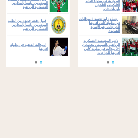
البرونزية فى بطولة العالم
الموهوبين رياضياً بالمدارس
للتايكوندو للناشئين
العسكرية الرياضية
بأوزباكستان.
ابتسام زايد تحصد ٥ ميداليات
قبول دفعة جديدة من الطلبة
فى بطولة كأس إفريقيا
الموهوبين رياضياً بالمدارس
للدراجات رغم الإصابة
العسكرية الرياضية
الشديدة
لاعبو المؤسسة العسكرية
الرياضية بالسويس يحصدون
الميدالية الفضية فى بطولة
24 ميدالية فى بطولة كأس
افريقيا
إفريقيا للدراجات