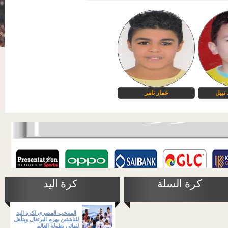
نبيل
عمار تامر
كرة السلة
كرة اليد
المنتخب المصري لكرة اليد
للناشئين يهزم البرتغال ويتأهل
لنهائي بطولة العالم