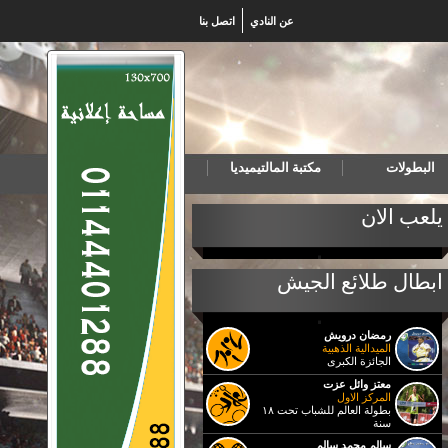
عن النادي
اتصل بنا
البطولات
مكتبة المالتيميديا
خب المصري لكرة اليد للناشئين يهزم البرتغال ويتأهل لنهائي بطولة العالم
يلعب الان
ابطال طلائع الجيش
رمضان درويش
الميدالية الذهبية
الجائزة الكبرى
معتز وائل عزت
المركز الاول
بطولة العالم للشباب تحت ١٨
سنة
سالم محمد سالم