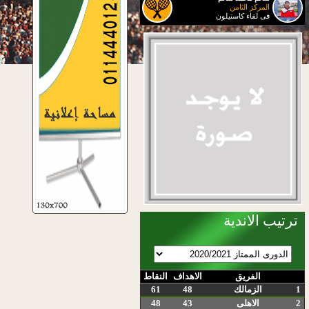
المركز الثامن
فى لقاء كاستيلون
ترتيب الاندية
الفريق
الاهداف
النقاط
1
الزمالك
48
61
2
الاهلى
43
48