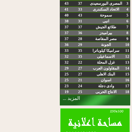
3
المصرى البورسعيدى
37
43
4
الاتحاد السكندرى
33
41
5
سموحة
43
40
6
انبى
31
38
7
طلائع الجيش
37
37
8
بيراميدز
36
37
9
مصر المقاصة
28
37
10
الجونة
29
36
11
سراميكا كيلوباترا
35
33
12
الاسماعيلى
35
32
13
غزل المحلة
22
32
14
المقاولون العرب
27
29
15
البنك الاهلى
27
25
16
اسوان
21
25
17
وادى دجلة
24
23
18
الانتاج الحربى
25
19
المزيد ...