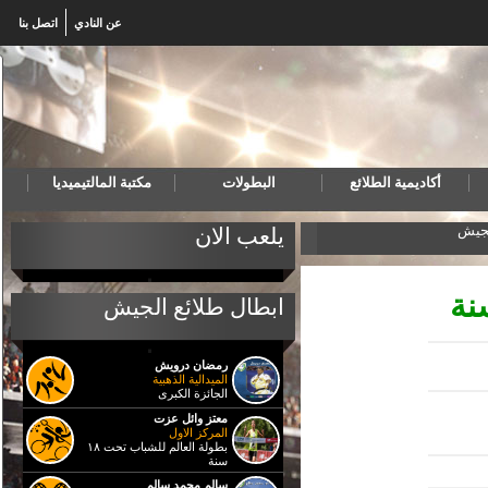
عن النادي
اتصل بنا
أكاديمية الطلائع
البطولات
مكتبة المالتيميديا
لجيش
المنتخب المصري لكرة اليد للناشئين يهزم البرتغال ويتأه
يلعب الان
ابطال طلائع الجيش
رمضان درويش
الميدالية الذهبية
الجائزة الكبرى
معتز وائل عزت
المركز الاول
بطولة العالم للشباب تحت ١٨
سنة
سالم محمد سالم