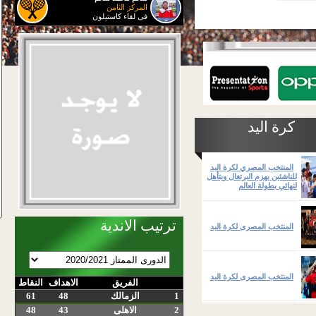
المركز الثامن
فى لقاء كاستيلون
كرة اليد
المنتخب المصري لكرة اليد
للناشئين يهزم البرتغال ويتأهل
لنهائي بطولة العالم
ترتيب الاندية
المنتخب المصرى لكرة اليد
المنتخب المصرى لكرة اليد
الفريق
الاهداف
النقاط
1
الزمالك
48
61
2
الاهلى
43
48