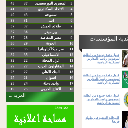
3
المصرى البورسعيدى
37
43
4
الاتحاد السكندرى
33
41
5
سموحة
43
40
6
انبى
31
38
7
طلائع الجيش
37
37
8
بيراميدز
36
37
ندية المؤسسات
9
مصر المقاصة
28
37
10
الجونة
29
36
11
سراميكا كيلوباترا
35
33
12
الاسماعيلى
35
32
قبول دفعة جديدة من الطلبة
الموهوبين رياضياً بالمدارس
13
غزل المحلة
22
32
العسكرية الرياضية
14
المقاولون العرب
27
29
15
البنك الاهلى
27
25
قبول دفعة جديدة من الطلبة
16
اسوان
21
25
الموهوبين رياضياً بالمدارس
العسكرية الرياضية
17
وادى دجلة
24
23
18
الانتاج الحربى
25
19
المزيد ...
قبول دفعة جديدة من الطلبة
الموهوبين رياضياً بالمدارس
العسكرية الرياضية
الميدالية الفضية فى بطولة
افريقيا