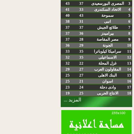
3
المصرى البورسعيدى
37
43
4
الاتحاد السكندرى
33
41
5
سموحة
43
40
6
انبى
31
38
7
طلائع الجيش
37
37
8
بيراميدز
36
37
9
مصر المقاصة
28
37
10
الجونة
29
36
11
سراميكا كيلوباترا
35
33
12
الاسماعيلى
35
32
13
غزل المحلة
22
32
14
المقاولون العرب
27
29
15
البنك الاهلى
27
25
16
اسوان
21
25
17
وادى دجلة
24
23
18
الانتاج الحربى
25
19
المزيد ...