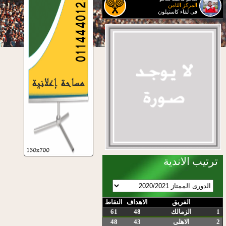
المركز الثامن
فى لقاء كاستيلون
ترتيب الاندية
الفريق
الاهداف
النقاط
1
الزمالك
48
61
2
الاهلى
43
48