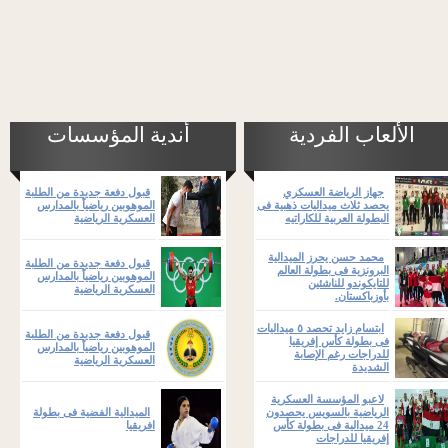
الألعاب الفردية
أندية المؤسسات
جهاز الرياضة العسكري
قبول دفعة جديدة من الطلبة
يحصد ثلاث ميداليات ذهبية فى
الموهوبين رياضياً بالمدارس
البطولة العربية للكاراتيه
العسكرية الرياضية
محمد حسن يحرز الميدالية
قبول دفعة جديدة من الطلبة
البرونزية فى بطولة العالم
الموهوبين رياضياً بالمدارس
للتايكوندو للناشئين
العسكرية الرياضية
بأوزباكستان.
ابتسام زايد تحصد ٥ ميداليات
قبول دفعة جديدة من الطلبة
فى بطولة كأس إفريقيا
الموهوبين رياضياً بالمدارس
للدراجات رغم الإصابة
العسكرية الرياضية
الشديدة
لاعبو المؤسسة العسكرية
الرياضية بالسويس يحصدون
الميدالية الفضية فى بطولة
24 ميدالية فى بطولة كأس
افريقيا
إفريقيا للدراجات