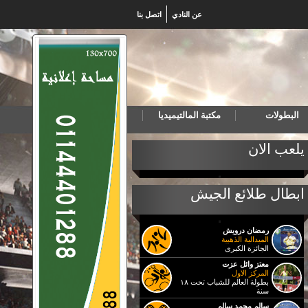
عن النادي
اتصل بنا
البطولات
مكتبة المالتيميديا
خب المصري لكرة اليد للناشئين يهزم البرتغال ويتأهل لنهائي بطولة العالم
يلعب الان
ابطال طلائع الجيش
رمضان درويش
الميدالية الذهبية
الجائزة الكبرى
معتز وائل عزت
المركز الاول
بطولة العالم للشباب تحت ١٨
سنة
سالم محمد سالم