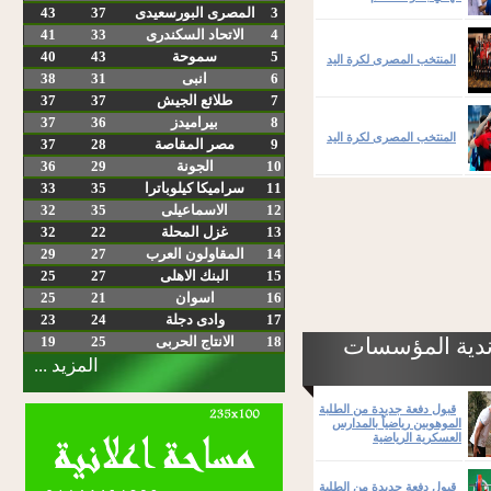
3
المصرى البورسعيدى
37
43
4
الاتحاد السكندرى
33
41
5
سموحة
43
40
المنتخب المصرى لكرة اليد
6
انبى
31
38
7
طلائع الجيش
37
37
8
بيراميدز
36
37
المنتخب المصرى لكرة اليد
9
مصر المقاصة
28
37
10
الجونة
29
36
11
سراميكا كيلوباترا
35
33
12
الاسماعيلى
35
32
13
غزل المحلة
22
32
14
المقاولون العرب
27
29
15
البنك الاهلى
27
25
16
اسوان
21
25
17
وادى دجلة
24
23
ندية المؤسسات
18
الانتاج الحربى
25
19
المزيد ...
قبول دفعة جديدة من الطلبة
الموهوبين رياضياً بالمدارس
العسكرية الرياضية
قبول دفعة جديدة من الطلبة