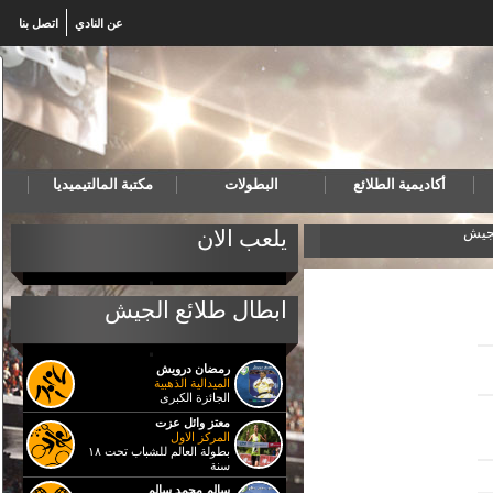
عن النادي
اتصل بنا
أكاديمية الطلائع
البطولات
مكتبة المالتيميديا
لجيش
المنتخب المصري لكرة اليد للناشئين يهزم البرتغال ويتأه
يلعب الان
ابطال طلائع الجيش
رمضان درويش
الميدالية الذهبية
الجائزة الكبرى
معتز وائل عزت
المركز الاول
بطولة العالم للشباب تحت ١٨
سنة
سالم محمد سالم