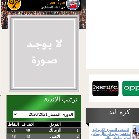
المركز الثامن
فى لقاء كاستيلون
ترتيب الاندية
كرة اليد
الفريق
الاهداف
النقاط
1
الزمالك
48
61
المنتخب المصري لكرة اليد
للناشئين يهزم البرتغال ويتأهل
2
الاهلى
43
48
لنهائي بطولة العالم