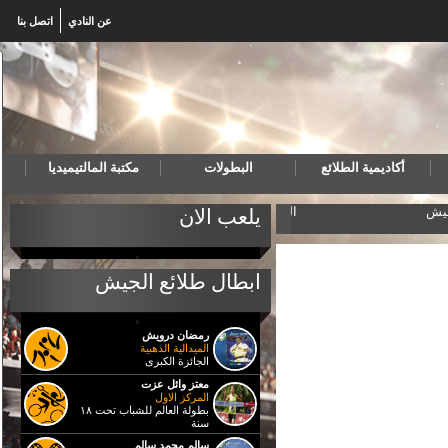
عن النادي
اتصل بنا
أكاديمية الطلائع
البطولات
مكتبة المالتيميديا
لجيش
المنتخب المصري لكرة اليد للناشئين يهزم البرتغال ويتأه
يلعب الان
ابطال طلائع الجيش
رمضان درويش
الميدالية الذهبية
الجائزة الكبرى
معتز وائل عزت
المركز الاول
بطولة العالم للشباب تحت ١٨
سنة
سالم محمد سالم