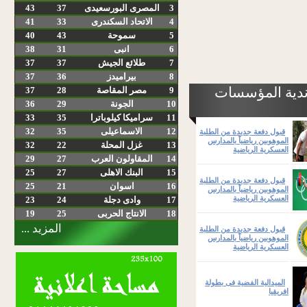
3
المصرى البورسعيدى
37
43
4
الاتحاد السكندرى
33
41
5
سموحة
43
40
6
انبى
31
38
7
طلائع الجيش
37
37
8
بيراميدز
36
37
ندية المؤسسات
9
مصر المقاصة
28
37
10
الجونة
29
36
11
سراميكا كيلوباترا
35
33
12
الاسماعيلى
35
32
قبول دفعة جديدة من الطلبة
الموهوبين رياضياً بالمدارس
13
غزل المحلة
22
32
العسكرية الرياضية
14
المقاولون العرب
27
29
15
البنك الاهلى
27
25
قبول دفعة جديدة من الطلبة
16
اسوان
21
25
الموهوبين رياضياً بالمدارس
العسكرية الرياضية
17
وادى دجلة
24
23
18
الانتاج الحربى
25
19
المزيد ...
قبول دفعة جديدة من الطلبة
الموهوبين رياضياً بالمدارس
العسكرية الرياضية
الميدالية الفضية فى بطولة
افريقيا