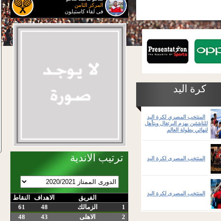
المركز الثامن
فى لقاء كاستيلون
كرة اليد
المنتخب المصري لكرة اليد
للناشئين يهزم البرتغال ويتأهل
لنهائي بطولة العالم
ترتيب الاندية
المنتخب المصرى لكرة اليد
المنتخب المصرى لكرة اليد
الفريق
الاهداف
النقاط
1
الزمالك
48
61
2
الاهلى
43
48