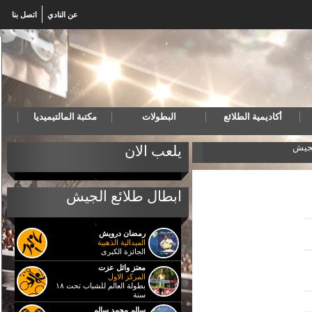
عن النادي
اتصل بنا
أكاديمية الطلائع
البطولات
مكتبة المالتيميديا
لجيش
المنتخب المصري لكرة اليد للناشئين يهزم البرتغال ويتأه
يلعب الان
ابطال طلائع الجيش
رمضان درويش
الميدالية الذهبية
الجائزة الكبرى
معتز وائل عزت
المركز الاول
بطولة العالم للشباب تحت ١٨
سنة
سالم محمد سالم