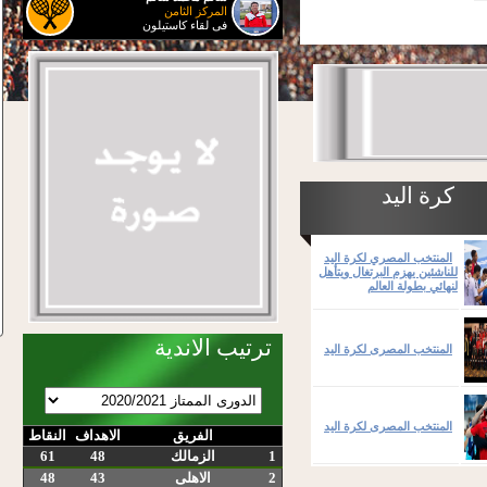
المركز الثامن
فى لقاء كاستيلون
كرة اليد
المنتخب المصري لكرة اليد
للناشئين يهزم البرتغال ويتأهل
لنهائي بطولة العالم
ترتيب الاندية
المنتخب المصرى لكرة اليد
المنتخب المصرى لكرة اليد
الفريق
الاهداف
النقاط
1
الزمالك
48
61
2
الاهلى
43
48