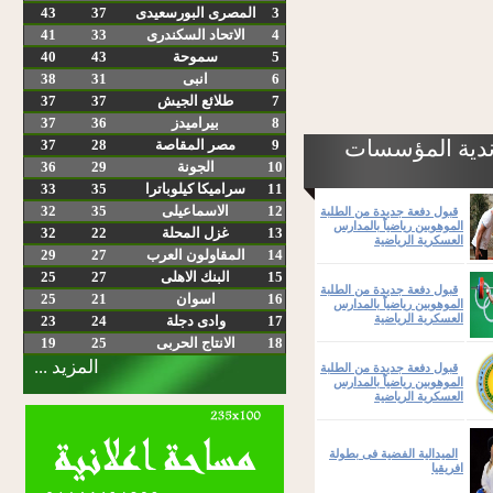
3
المصرى البورسعيدى
37
43
4
الاتحاد السكندرى
33
41
5
سموحة
43
40
6
انبى
31
38
7
طلائع الجيش
37
37
8
بيراميدز
36
37
ندية المؤسسات
9
مصر المقاصة
28
37
10
الجونة
29
36
11
سراميكا كيلوباترا
35
33
12
الاسماعيلى
35
32
قبول دفعة جديدة من الطلبة
الموهوبين رياضياً بالمدارس
13
غزل المحلة
22
32
العسكرية الرياضية
14
المقاولون العرب
27
29
15
البنك الاهلى
27
25
قبول دفعة جديدة من الطلبة
16
اسوان
21
25
الموهوبين رياضياً بالمدارس
العسكرية الرياضية
17
وادى دجلة
24
23
18
الانتاج الحربى
25
19
المزيد ...
قبول دفعة جديدة من الطلبة
الموهوبين رياضياً بالمدارس
العسكرية الرياضية
الميدالية الفضية فى بطولة
افريقيا