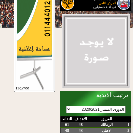
المركز الثامن
فى لقاء كاستيلون
ترتيب الاندية
الفريق
الاهداف
النقاط
1
الزمالك
48
61
2
الاهلى
43
48