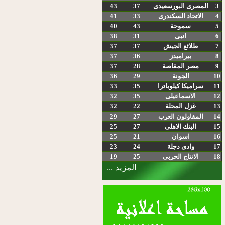
3
المصرى البورسعيدى
37
43
4
الاتحاد السكندرى
33
41
5
سموحة
43
40
6
انبى
31
38
7
طلائع الجيش
37
37
8
بيراميدز
36
37
9
مصر المقاصة
28
37
10
الجونة
29
36
11
سراميكا كيلوباترا
35
33
12
الاسماعيلى
35
32
13
غزل المحلة
22
32
14
المقاولون العرب
27
29
15
البنك الاهلى
27
25
16
اسوان
21
25
17
وادى دجلة
24
23
18
الانتاج الحربى
25
19
المزيد ...