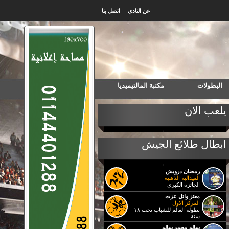
عن النادي
اتصل بنا
البطولات
مكتبة المالتيميديا
خب المصري لكرة اليد للناشئين يهزم البرتغال ويتأهل لنهائي بطولة العالم
يلعب الان
ابطال طلائع الجيش
رمضان درويش
الميدالية الذهبية
الجائزة الكبرى
معتز وائل عزت
المركز الاول
بطولة العالم للشباب تحت ١٨
سنة
سالم محمد سالم