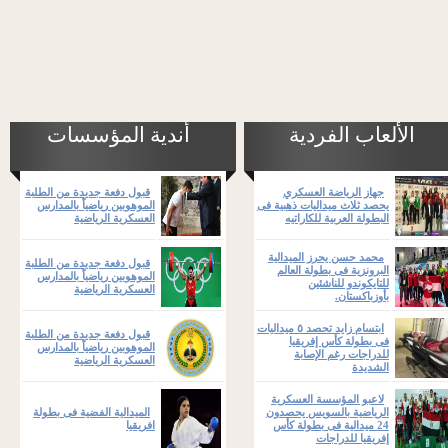
الألعاب الفردية
أندية المؤسسات
جهاز الرياضة العسكري
قبول دفعة جديدة من الطلبة
يحصد ثلاث ميداليات ذهبية فى
الموهوبين رياضياً بالمدارس
البطولة العربية للكاراتيه
العسكرية الرياضية
محمد حسن يحرز الميدالية
قبول دفعة جديدة من الطلبة
البرونزية فى بطولة العالم
الموهوبين رياضياً بالمدارس
للتايكوندو للناشئين
العسكرية الرياضية
بأوزباكستان.
ابتسام زايد تحصد ٥ ميداليات
قبول دفعة جديدة من الطلبة
فى بطولة كأس إفريقيا
الموهوبين رياضياً بالمدارس
للدراجات رغم الإصابة
العسكرية الرياضية
الشديدة
لاعبو المؤسسة العسكرية
الرياضية بالسويس يحصدون
الميدالية الفضية فى بطولة
24 ميدالية فى بطولة كأس
افريقيا
إفريقيا للدراجات