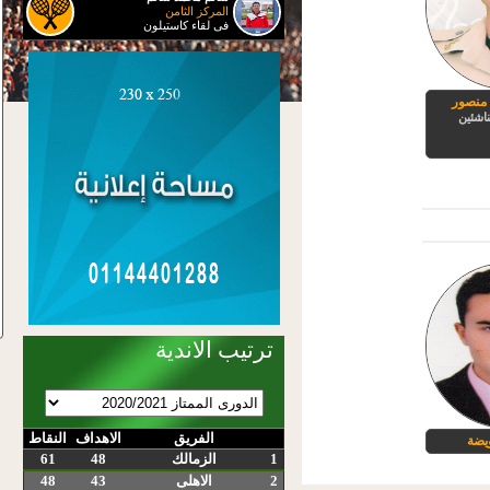
المركز الثامن
فى لقاء كاستيلون
 منصور
اشئين
ترتيب الاندية
الفريق
الاهداف
النقاط
ويضة
1
الزمالك
48
61
2
الاهلى
43
48