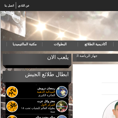
عن النادي
اتصل بنا
أكاديمية الطلائع
البطولات
مكتبة المالتيميديا
جهاز الرياضة العسكري يحصد ثلاث ميداليات ذهبية فى البط
يلعب الان
ابطال طلائع الجيش
رمضان درويش
الميدالية الذهبية
الجائزة الكبرى
معتز وائل عزت
المركز الاول
بطولة العالم للشباب تحت ١٨
سنة
سالم محمد سالم