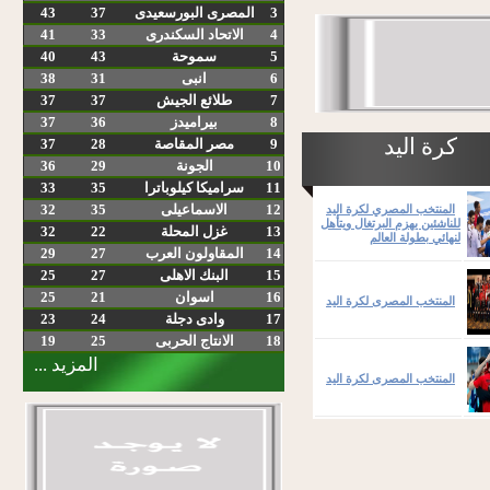
3
المصرى البورسعيدى
37
43
4
الاتحاد السكندرى
33
41
5
سموحة
43
40
6
انبى
31
38
7
طلائع الجيش
37
37
8
بيراميدز
36
37
كرة اليد
9
مصر المقاصة
28
37
10
الجونة
29
36
11
سراميكا كيلوباترا
35
33
12
الاسماعيلى
35
32
المنتخب المصري لكرة اليد
للناشئين يهزم البرتغال ويتأهل
13
غزل المحلة
22
32
لنهائي بطولة العالم
14
المقاولون العرب
27
29
15
البنك الاهلى
27
25
16
اسوان
21
25
المنتخب المصرى لكرة اليد
17
وادى دجلة
24
23
18
الانتاج الحربى
25
19
المزيد ...
المنتخب المصرى لكرة اليد