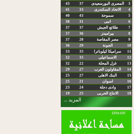
3
المصرى البورسعيدى
37
43
4
الاتحاد السكندرى
33
41
5
سموحة
43
40
6
انبى
31
38
7
طلائع الجيش
37
37
8
بيراميدز
36
37
9
مصر المقاصة
28
37
10
الجونة
29
36
11
سراميكا كيلوباترا
35
33
12
الاسماعيلى
35
32
13
غزل المحلة
22
32
14
المقاولون العرب
27
29
15
البنك الاهلى
27
25
16
اسوان
21
25
17
وادى دجلة
24
23
18
الانتاج الحربى
25
19
المزيد ...