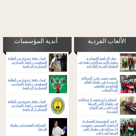
الألعاب الفردية
أندية المؤسسات
جهاز الرياضة العسكري
قبول دفعة جديدة من الطلبة
يحصد ثلاث ميداليات ذهبية فى
الموهوبين رياضياً بالمدارس
البطولة العربية للكاراتيه
العسكرية الرياضية
محمد حسن يحرز الميدالية
قبول دفعة جديدة من الطلبة
البرونزية فى بطولة العالم
الموهوبين رياضياً بالمدارس
للتايكوندو للناشئين
العسكرية الرياضية
بأوزباكستان.
ابتسام زايد تحصد ٥ ميداليات
قبول دفعة جديدة من الطلبة
فى بطولة كأس إفريقيا
الموهوبين رياضياً بالمدارس
للدراجات رغم الإصابة
العسكرية الرياضية
الشديدة
لاعبو المؤسسة العسكرية
الرياضية بالسويس يحصدون
الميدالية الفضية فى بطولة
24 ميدالية فى بطولة كأس
افريقيا
إفريقيا للدراجات