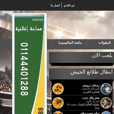
عن النادي
اتصل بنا
البطولات
مكتبة المالتيميديا
خب المصري لكرة اليد للناشئين يهزم البرتغال ويتأهل لنهائي بطولة العالم
يلعب الان
ابطال طلائع الجيش
رمضان درويش
الميدالية الذهبية
الجائزة الكبرى
معتز وائل عزت
المركز الاول
بطولة العالم للشباب تحت ١٨
سنة
سالم محمد سالم