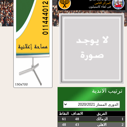
المركز الثامن
فى لقاء كاستيلون
ترتيب الاندية
الفريق
الاهداف
النقاط
1
الزمالك
48
61
2
الاهلى
43
48