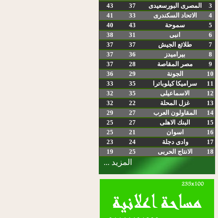
3
المصرى البورسعيدى
37
43
4
الاتحاد السكندرى
33
41
5
سموحة
43
40
6
انبى
31
38
7
طلائع الجيش
37
37
8
بيراميدز
36
37
9
مصر المقاصة
28
37
10
الجونة
29
36
11
سراميكا كيلوباترا
35
33
12
الاسماعيلى
35
32
13
غزل المحلة
22
32
14
المقاولون العرب
27
29
15
البنك الاهلى
27
25
16
اسوان
21
25
17
وادى دجلة
24
23
18
الانتاج الحربى
25
19
المزيد ...