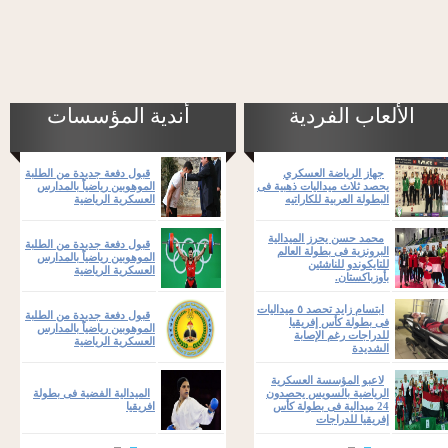
الألعاب الفردية
أندية المؤسسات
جهاز الرياضة العسكري
قبول دفعة جديدة من الطلبة
يحصد ثلاث ميداليات ذهبية فى
الموهوبين رياضياً بالمدارس
البطولة العربية للكاراتيه
العسكرية الرياضية
محمد حسن يحرز الميدالية
قبول دفعة جديدة من الطلبة
البرونزية فى بطولة العالم
الموهوبين رياضياً بالمدارس
للتايكوندو للناشئين
العسكرية الرياضية
بأوزباكستان.
ابتسام زايد تحصد ٥ ميداليات
قبول دفعة جديدة من الطلبة
فى بطولة كأس إفريقيا
الموهوبين رياضياً بالمدارس
للدراجات رغم الإصابة
العسكرية الرياضية
الشديدة
لاعبو المؤسسة العسكرية
الرياضية بالسويس يحصدون
الميدالية الفضية فى بطولة
24 ميدالية فى بطولة كأس
افريقيا
إفريقيا للدراجات