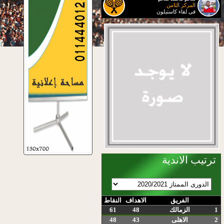
المركز الثامن
فى لقاء كاستيلون
ترتيب الاندية
الفريق
الاهداف
النقاط
1
الزمالك
48
61
2
الاهلى
43
48