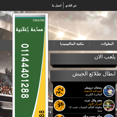
عن النادي
اتصل بنا
البطولات
مكتبة المالتيميديا
خب المصري لكرة اليد للناشئين يهزم البرتغال ويتأهل لنهائي بطولة العالم
يلعب الان
ابطال طلائع الجيش
رمضان درويش
الميدالية الذهبية
الجائزة الكبرى
معتز وائل عزت
المركز الاول
بطولة العالم للشباب تحت ١٨
سنة
سالم محمد سالم