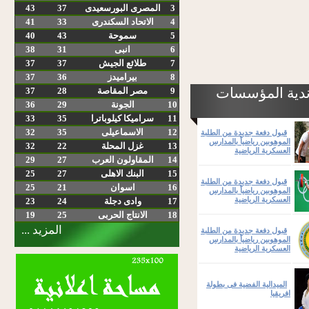
3
المصرى البورسعيدى
37
43
4
الاتحاد السكندرى
33
41
5
سموحة
43
40
6
انبى
31
38
7
طلائع الجيش
37
37
8
بيراميدز
36
37
ندية المؤسسات
9
مصر المقاصة
28
37
10
الجونة
29
36
11
سراميكا كيلوباترا
35
33
12
الاسماعيلى
35
32
قبول دفعة جديدة من الطلبة
الموهوبين رياضياً بالمدارس
13
غزل المحلة
22
32
العسكرية الرياضية
14
المقاولون العرب
27
29
15
البنك الاهلى
27
25
قبول دفعة جديدة من الطلبة
16
اسوان
21
25
الموهوبين رياضياً بالمدارس
العسكرية الرياضية
17
وادى دجلة
24
23
18
الانتاج الحربى
25
19
المزيد ...
قبول دفعة جديدة من الطلبة
الموهوبين رياضياً بالمدارس
العسكرية الرياضية
الميدالية الفضية فى بطولة
افريقيا