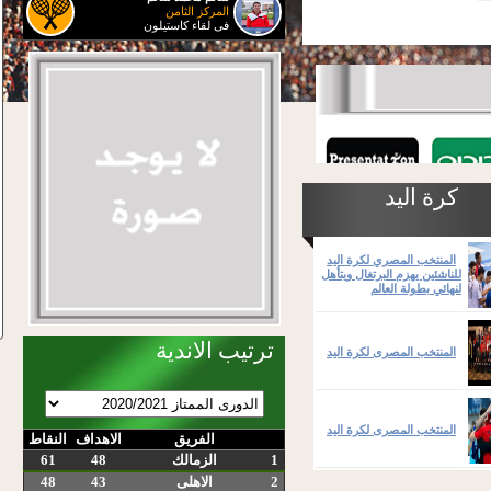
المركز الثامن
فى لقاء كاستيلون
كرة اليد
المنتخب المصري لكرة اليد
للناشئين يهزم البرتغال ويتأهل
لنهائي بطولة العالم
ترتيب الاندية
المنتخب المصرى لكرة اليد
المنتخب المصرى لكرة اليد
الفريق
الاهداف
النقاط
1
الزمالك
48
61
2
الاهلى
43
48