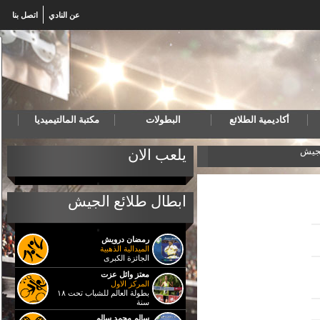
عن النادي
اتصل بنا
أكاديمية الطلائع
البطولات
مكتبة المالتيميديا
لجيش
المنتخب المصري لكرة اليد للناشئين يهزم البرتغال ويتأه
يلعب الان
ابطال طلائع الجيش
رمضان درويش
الميدالية الذهبية
الجائزة الكبرى
معتز وائل عزت
المركز الاول
بطولة العالم للشباب تحت ١٨
سنة
سالم محمد سالم