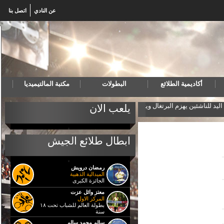
عن النادي
اتصل بنا
أكاديمية الطلائع
البطولات
مكتبة المالتيميديا
لجيش
المنتخب المصري لكرة اليد للناشئين يهزم البرتغال ويتأهل
يلعب الان
ابطال طلائع الجيش
رمضان درويش
الميدالية الذهبية
الجائزة الكبرى
معتز وائل عزت
المركز الاول
بطولة العالم للشباب تحت ١٨
سنة
سالم محمد سالم