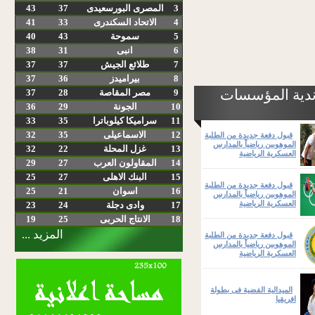
3
المصرى البورسعيدى
37
43
4
الاتحاد السكندرى
33
41
5
سموحة
43
40
6
انبى
31
38
7
طلائع الجيش
37
37
8
بيراميدز
36
37
ندية المؤسسات
9
مصر المقاصة
28
37
10
الجونة
29
36
11
سراميكا كيلوباترا
35
33
12
الاسماعيلى
35
32
قبول دفعة جديدة من الطلبة
الموهوبين رياضياً بالمدارس
13
غزل المحلة
22
32
العسكرية الرياضية
14
المقاولون العرب
27
29
15
البنك الاهلى
27
25
قبول دفعة جديدة من الطلبة
16
اسوان
21
25
الموهوبين رياضياً بالمدارس
العسكرية الرياضية
17
وادى دجلة
24
23
18
الانتاج الحربى
25
19
المزيد ...
قبول دفعة جديدة من الطلبة
الموهوبين رياضياً بالمدارس
العسكرية الرياضية
الميدالية الفضية فى بطولة
افريقيا