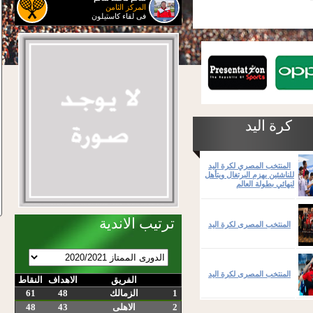
المركز الثامن
فى لقاء كاستيلون
كرة اليد
المنتخب المصري لكرة اليد
للناشئين يهزم البرتغال ويتأهل
لنهائي بطولة العالم
ترتيب الاندية
المنتخب المصرى لكرة اليد
المنتخب المصرى لكرة اليد
الفريق
الاهداف
النقاط
1
الزمالك
48
61
2
الاهلى
43
48