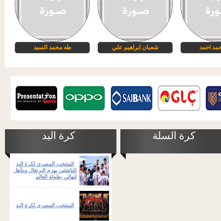
مد احمد
شعبان ابراهيم علي
طه محمد السيد
كرة السلة
كرة اليد
المنتخب المصري لكرة اليد
للناشئين يهزم البرتغال ويتأهل
لنهائي بطولة العالم
المنتخب المصرى لكرة اليد