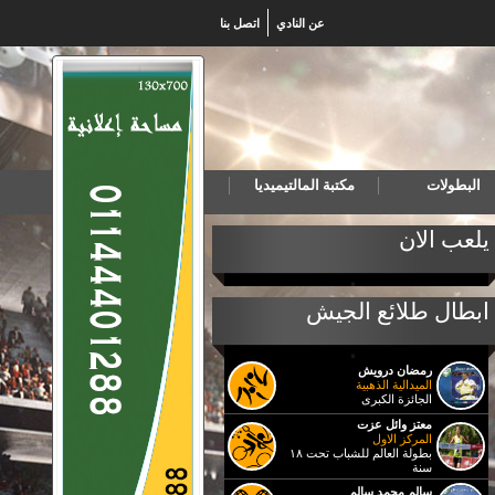
عن النادي
اتصل بنا
البطولات
مكتبة المالتيميديا
خب المصري لكرة اليد للناشئين يهزم البرتغال ويتأهل لنهائي بطولة العالم
يلعب الان
ابطال طلائع الجيش
رمضان درويش
الميدالية الذهبية
الجائزة الكبرى
معتز وائل عزت
المركز الاول
بطولة العالم للشباب تحت ١٨
سنة
سالم محمد سالم