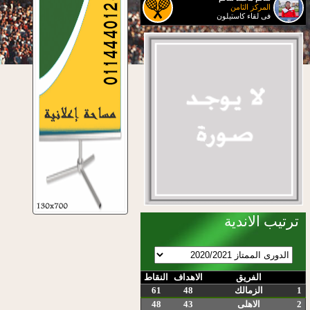
المركز الثامن
فى لقاء كاستيلون
ترتيب الاندية
الفريق
الاهداف
النقاط
1
الزمالك
48
61
2
الاهلى
43
48