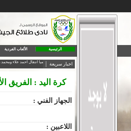
الرئيسية
الألعاب الفردية
البطولة العربية للكاراتيه
رسميا انتقال احمد علاء ومح
اخبار سريعة
كرة اليد : الفريق ال
الجهاز الفني :
اللاعبين :