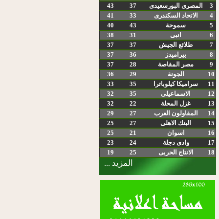
3
المصرى البورسعيدى
37
43
4
الاتحاد السكندرى
33
41
5
سموحة
43
40
6
انبى
31
38
7
طلائع الجيش
37
37
8
بيراميدز
36
37
9
مصر المقاصة
28
37
10
الجونة
29
36
11
سراميكا كيلوباترا
35
33
12
الاسماعيلى
35
32
13
غزل المحلة
22
32
14
المقاولون العرب
27
29
15
البنك الاهلى
27
25
16
اسوان
21
25
17
وادى دجلة
24
23
18
الانتاج الحربى
25
19
المزيد ...