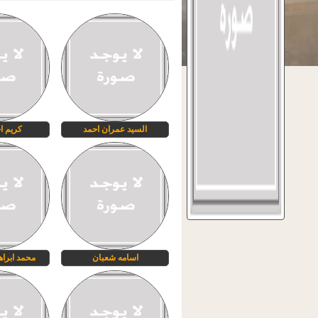
السيد عمران احمد
كريم ا
اسامه شعبان
محمد ابرا